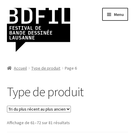
Aller
Aller
Menu
à
au
la
contenu
navigation
Ouvrir
Catégories
le
Accueil
Type de produit
Page 6
menu
Ouvrir
Éditions
enfant
le
Type de produit
menu
Soldes
enfant
Ouvrir
Mon Compte
le
menu
Affichage de 61–72 sur 81 résultats
Retour à BDFIL
enfant