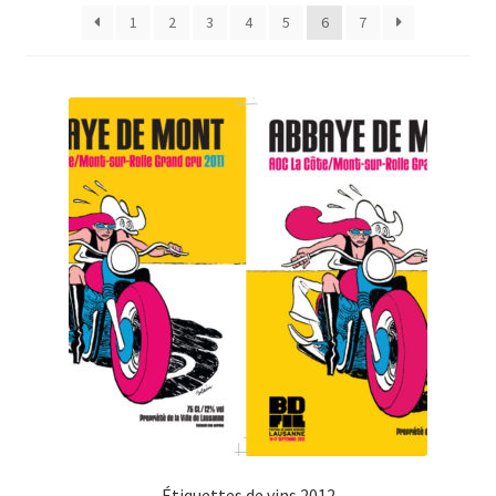
1
2
3
4
5
6
7
Étiquettes de vins 2012