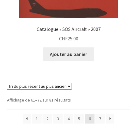
Catalogue « SOS Aircraft » 2007
CHF
25.00
Ajouter au panier
Affichage de 61–72 sur 81 résultats
1
2
3
4
5
6
7