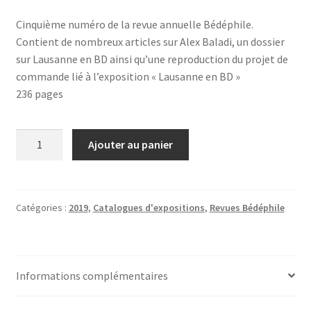
Cinquième numéro de la revue annuelle Bédéphile.
Contient de nombreux articles sur Alex Baladi, un dossier
sur Lausanne en BD ainsi qu’une reproduction du projet de
commande lié à l’exposition « Lausanne en BD »
236 pages
quantité
Ajouter au panier
de
Revue
Bédéphile
#5
Catégories :
2019
,
Catalogues d'expositions
,
Revues Bédéphile
Informations complémentaires