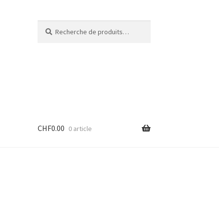
Recherche
Recherche
pour :
CHF
0.00
0 article