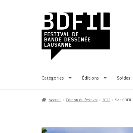
Aller
Aller
à
au
la
contenu
navigation
Catégories
Éditions
Soldes
Accueil
Edition du festival
2023
Sac BDFIL