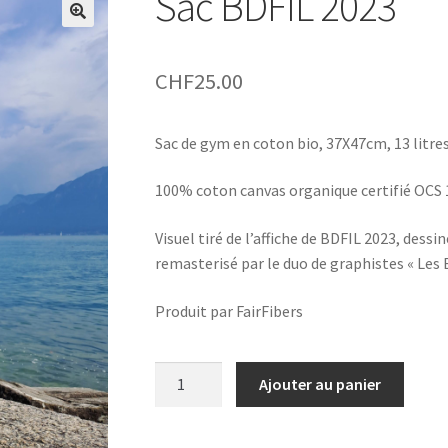
Sac BDFIL 2023
CHF
25.00
Sac de gym en coton bio, 37X47cm, 13 litre
100% coton canvas organique certifié OCS
Visuel tiré de l’affiche de BDFIL 2023, dess
remasterisé par le duo de graphistes « Les 
Produit par FairFibers
quantité
Ajouter au panier
de
Sac