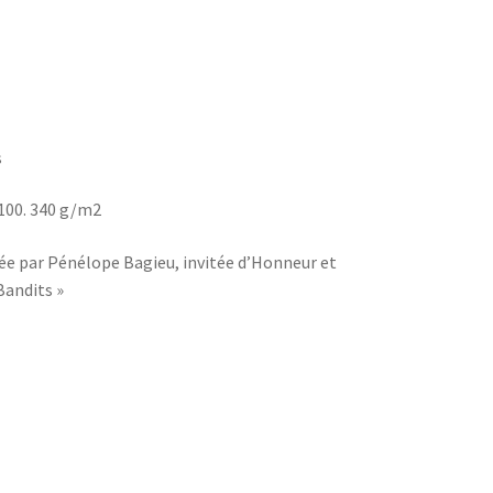
s
 100. 340 g/m2
inée par Pénélope Bagieu, invitée d’Honneur et
Bandits »