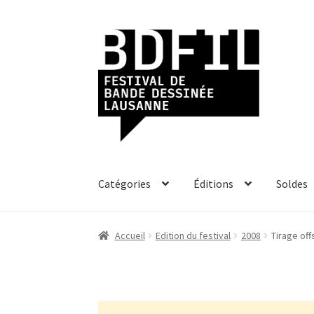
Aller
Aller
à
au
la
contenu
navigation
Catégories
Éditions
Soldes
Accueil
Edition du festival
2008
Tirage off