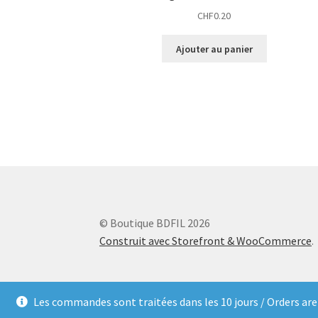
CHF
0.20
Ajouter au panier
© Boutique BDFIL 2026
Construit avec Storefront & WooCommerce
.
Les commandes sont traitées dans les 10 jours / Orders are