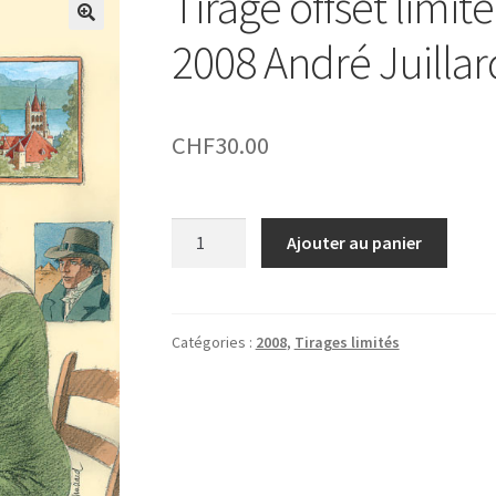
Tirage offset limité
2008 André Juilla
CHF
30.00
quantité
Ajouter au panier
de
Tirage
offset
limité
Catégories :
2008
,
Tirages limités
de
l'affiche
BDFIL
2008
André