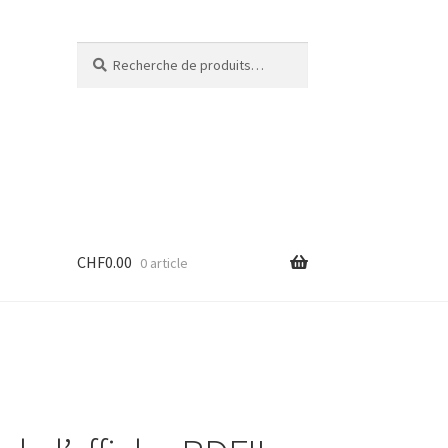
Recherche
Recherche
pour :
CHF
0.00
0 article