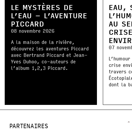
LE MYSTÈRES DE
EAU, 
L’EAU – L’AVENTURE
L’HUM
PICCARD
AU SE
CRIS
08 novembre 2026
ENVI
A la maison de la rivière,
07 novem
découvrez les aventures Piccard
avec Bertrand Piccard et Jean-
L’humour 
Yves Duhoo, co-auteurs de
crise env
l’album 1,2,3 Piccard.
travers c
Écotopial
dont la b
PARTENAIRES