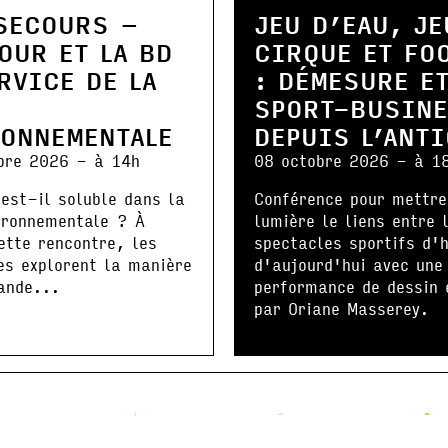
SECOURS –
JEU D’EAU, JE
OUR ET LA BD
CIRQUE ET FO
RVICE DE LA
: DÉMESURE E
E
SPORT-BUSIN
RONNEMENTALE
DEPUIS L’ANT
bre 2026 - à 14h
08 octobre 2026 - à 1
est-il soluble dans la
Conférence pour mettre
ironnementale ? À
lumière le liens entre 
ette rencontre, les
spectacles sportifs d'h
es explorent la manière
d'aujourd'hui avec une
ande...
performance de dessin 
par Oriane Masserey.