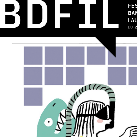
BDFIL
FE
BA
LA
DU 2