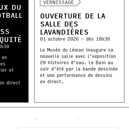
VERNISSAGE
UX DU
OTBALL
OUVERTURE DE LA
T
SALLE DES
ESS
LAVANDIÈRES
IQUITÉ
01 octobre 2026 - dès 18h30
8h30
Le Musée du Léman inaugure sa
nouvelle salle avec l'exposition
 en
20 histoires d'eau. Le Bain au
les
soir d'été par la bande dessinée
ier et
et une performance de dessins
en direct.
en direct