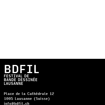
BDFIL
FESTIVAL DE
BANDE DESSINÉE
LAUSANNE
Place de la Cathédrale 12
1005 Lausanne (Suisse)
info@bdfil.ch