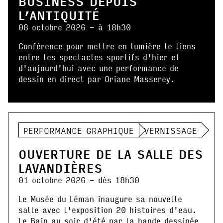
BUSINESS DEPUIS
L’ANTIQUITÉ
08 octobre 2026 - à 18h30
Conférence pour mettre en lumière le liens
entre les spectacles sportifs d'hier et
d'aujourd'hui avec une performance de
dessin en direct par Oriane Masserey.
PERFORMANCE GRAPHIQUE
VERNISSAGE
OUVERTURE DE LA SALLE DES
LAVANDIÈRES
01 octobre 2026 - dès 18h30
Le Musée du Léman inaugure sa nouvelle
salle avec l'exposition 20 histoires d'eau.
Le Bain au soir d'été par la bande dessinée