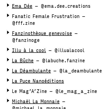
Ema Dée
– @ema.dee.creations
Fanatic Female Frustration –
@fff.zine
Fanzinothèque genevoise
–
@fanzinoge
Illu à la cool
– @illualacool
La Bûche
– @labuche.fanzine
La Déambulante
– @la_deambulante
La Puce Nanoéditions
Le Mag’A’Zine – @le_mag_a_zine
Michaël La Monnaie
–
@michael_la_monnaie