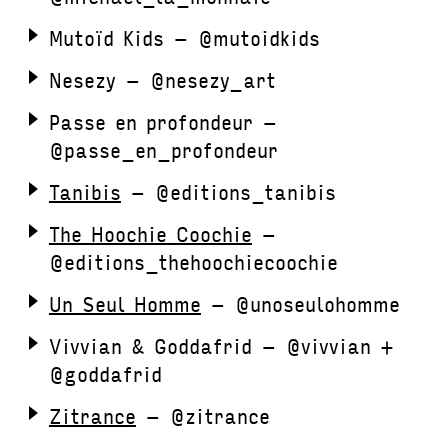
Mutoïd Kids – @mutoidkids
Nesezy – @nesezy_art
Passe en profondeur –
@passe_en_profondeur
Tanibis
– @editions_tanibis
The Hoochie Coochie
–
@editions_thehoochiecoochie
Un Seul Homme
– @unoseulohomme
Vivvian & Goddafrid – @vivvian +
@goddafrid
Zitrance
– @zitrance