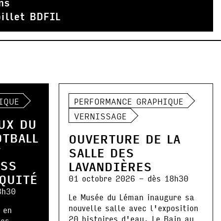
ns
illet BDFIL
IQUE
PERFORMANCE GRAPHIQUE
VERNISSAGE
UX DU
OTBALL
OUVERTURE DE LA
T
SALLE DES
ESS
LAVANDIÈRES
IQUITÉ
01 octobre 2026 - dès 18h30
8h30
Le Musée du Léman inaugure sa
nouvelle salle avec l'exposition
 en
20 histoires d'eau. Le Bain au
les