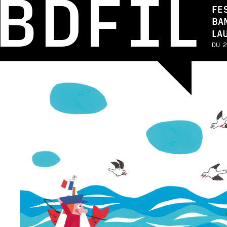
BDFIL
FE
BA
LA
DU 2