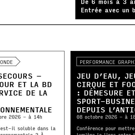
De 6 mois à 3 a
Entrée avec un b
RONDE
PERFORMANCE GRAPH
SECOURS –
JEU D’EAU, JE
OUR ET LA BD
CIRQUE ET FO
RVICE DE LA
: DÉMESURE E
E
SPORT-BUSIN
RONNEMENTALE
DEPUIS L’ANT
bre 2026 - à 14h
08 octobre 2026 - à 1
est-il soluble dans la
Conférence pour mettre
ironnementale ? À
lumière le liens entre 