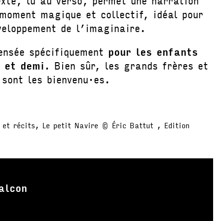
exte, lu au verso, permet une narration
moment magique et collectif, idéal pour
éveloppement de l’imaginaire.
ensée spécifiquement
pour les enfants
 et demi
. Bien sûr, les grands frères et
 sont les bienvenu·es.
et récits, Le petit Navire © Éric Battut , Edition
alcon