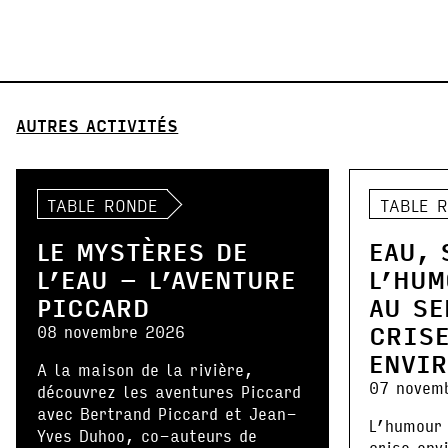
AUTRES ACTIVITÉS
TABLE RONDE
TABLE 
LE MYSTÈRES DE
EAU, 
L’EAU – L’AVENTURE
L’HUM
PICCARD
AU SE
CRIS
08 novembre 2026
ENVI
A la maison de la rivière,
07 novem
découvrez les aventures Piccard
avec Bertrand Piccard et Jean-
L’humour 
Yves Duhoo, co-auteurs de
crise env