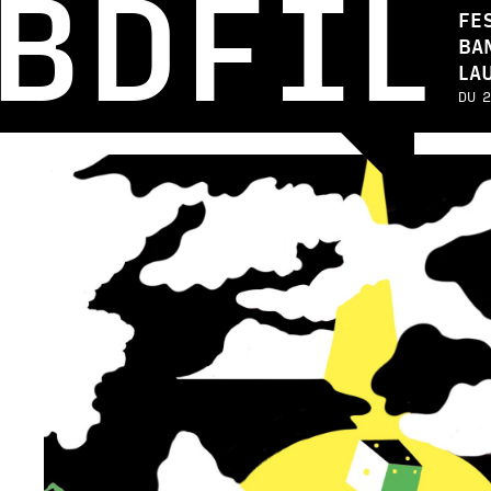
BDFIL
FE
BA
LA
DU 2