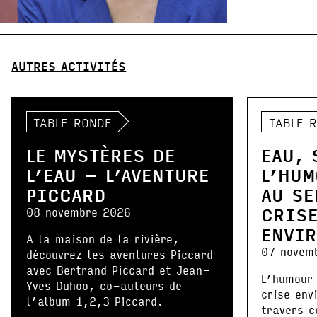
AUTRES ACTIVITÉS
TABLE RONDE
TABLE 
LE MYSTÈRES DE
EAU, 
L’EAU – L’AVENTURE
L’HUM
PICCARD
AU SE
CRIS
08 novembre 2026
ENVI
A la maison de la rivière,
07 novem
découvrez les aventures Piccard
avec Bertrand Piccard et Jean-
L’humour 
Yves Duhoo, co-auteurs de
crise env
l’album 1,2,3 Piccard.
travers c