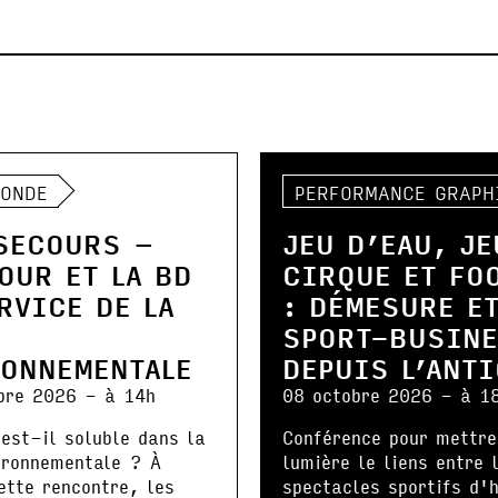
RONDE
PERFORMANCE GRAPH
SECOURS –
JEU D’EAU, JE
OUR ET LA BD
CIRQUE ET FO
RVICE DE LA
: DÉMESURE E
E
SPORT-BUSIN
RONNEMENTALE
DEPUIS L’ANT
bre 2026 - à 14h
08 octobre 2026 - à 1
est-il soluble dans la
Conférence pour mettre
ironnementale ? À
lumière le liens entre 
ette rencontre, les
spectacles sportifs d'h