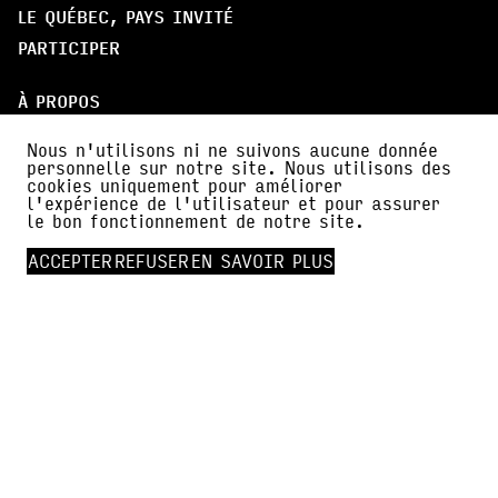
LE QUÉBEC, PAYS INVITÉ
PARTICIPER
À PROPOS
PARTENAIRES
Nous n'utilisons ni ne suivons aucune donnée
AMI·E·S DE BDFIL
personnelle sur notre site. Nous utilisons des
cookies uniquement pour améliorer
CERCLE DES MÉCÈNES
l'expérience de l'utilisateur et pour assurer
le bon fonctionnement de notre site.
INFOS PRATIQUES
ACCEPTER
REFUSER
EN SAVOIR PLUS
ACTUALITÉS
PRESSE
FALC
NEWSLETTER