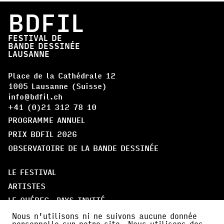
BDFIL
FESTIVAL DE
BANDE DESSINÉE
LAUSANNE
Place de la Cathédrale 12
1005 Lausanne (Suisse)
info@bdfil.ch
+41 (0)21 312 78 10
PROGRAMME ANNUEL
PRIX BDFIL 2026
OBSERVATOIRE DE LA BANDE DESSINÉE
LE FESTIVAL
ARTISTES
LE QUÉBEC, PAYS INVITÉ
PARTICIPER
Nous n'utilisons ni ne suivons aucune donnée
personnelle sur notre site. Nous utilisons des