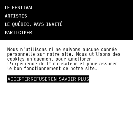
LE FESTIVAL
ARTISTES
LE QUÉBEC, PAYS INVITÉ
PARTICIPER
À PROPOS
Nous n'utilisons ni ne suivons aucune donnée
personnelle sur notre site. Nous utilisons des
PARTENAIRES
cookies uniquement pour améliorer
l'expérience de l'utilisateur et pour assurer
AMI·E·S DE BDFIL
le bon fonctionnement de notre site.
CERCLE DES MÉCÈNES
ACCEPTER
REFUSER
EN SAVOIR PLUS
INFOS PRATIQUES
ACTUALITÉS
PRESSE
FALC