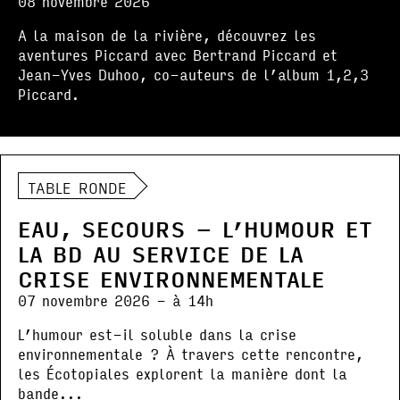
08 novembre 2026
A la maison de la rivière, découvrez les
aventures Piccard avec Bertrand Piccard et
Jean-Yves Duhoo, co-auteurs de l’album 1,2,3
Piccard.
TABLE RONDE
EAU, SECOURS – L’HUMOUR ET
LA BD AU SERVICE DE LA
CRISE ENVIRONNEMENTALE
07 novembre 2026 - à 14h
L’humour est-il soluble dans la crise
environnementale ? À travers cette rencontre,
les Écotopiales explorent la manière dont la
bande...