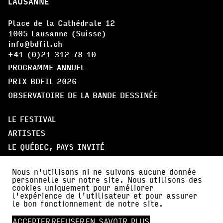
LAUSANNE
Place de la Cathédrale 12
1005 Lausanne (Suisse)
info@bdfil.ch
+41 (0)21 312 78 10
PROGRAMME ANNUEL
PRIX BDFIL 2026
OBSERVATOIRE DE LA BANDE DESSINÉE
LE FESTIVAL
ARTISTES
LE QUÉBEC, PAYS INVITÉ
PARTICIPER
Nous n'utilisons ni ne suivons aucune donnée
personnelle sur notre site. Nous utilisons des
À PROPOS
cookies uniquement pour améliorer
l'expérience de l'utilisateur et pour assurer
PARTENAIRES
le bon fonctionnement de notre site.
AMI·E·S DE BDFIL
ACCEPTER
REFUSER
EN SAVOIR PLUS