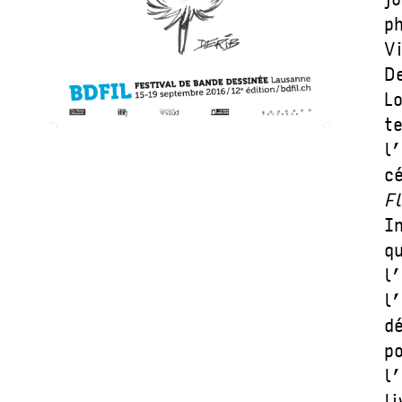
p
V
D
L
t
l
c
F
I
q
l
l
d
p
l
l