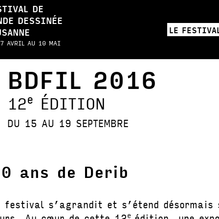
STIVAL DE
NDE DESSINÉE
LE FESTIVA
USANNE
7 AVRIL AU 10 MAI
BDFIL 2016
e
12
ÉDITION
DU 15 AU 19 SEPTEMBRE
0 ans de Derib
e festival s’agrandit et s’étend désormais 
e
ours. Au cœur de cette 12
édition, une expo