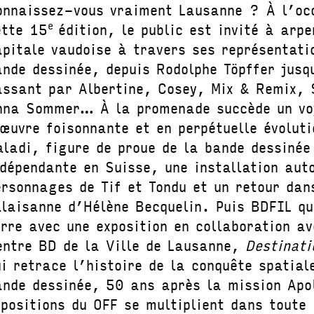
onnaissez-vous vraiment Lausanne ? À l’oc
e
ette 15
édition, le public est invité à arpe
apitale vaudoise à travers ses représentati
ande dessinée, depuis Rodolphe Töpffer jusq
assant par Albertine, Cosey, Mix & Remix, 
nna Sommer… À la promenade succède un vo
’œuvre foisonnante et en perpétuelle évoluti
aladi, figure de proue de la bande dessinée
ndépendante en Suisse, une installation aut
ersonnages de Tif et Tondu et un retour dan
alaisanne d’Hélène Becquelin. Puis BDFIL qu
erre avec une exposition en collaboration av
entre BD de la Ville de Lausanne,
Destinati
ui retrace l’histoire de la conquête spatial
ande dessinée, 50 ans après la mission Apo
positions du OFF se multiplient dans toute 