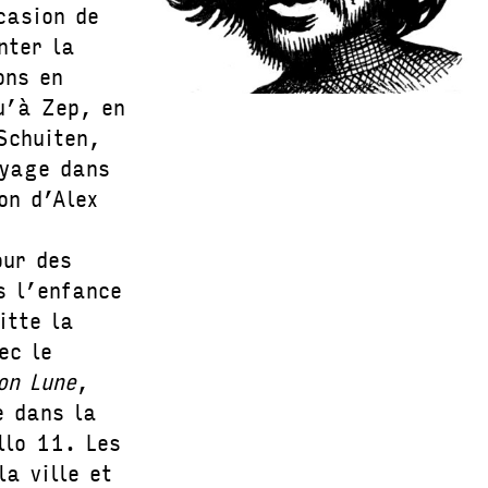
casion de
nter la
ons en
u’à Zep, en
Schuiten,
yage dans
on d’Alex
our des
s l’enfance
itte la
ec le
on Lune
,
e dans la
llo 11. Les
la ville et