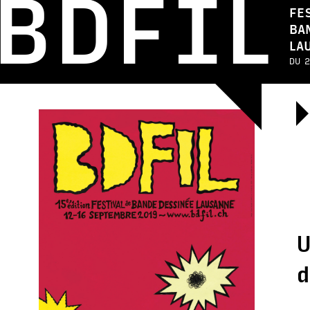
BDFIL
FE
BA
LA
DU 2
U
d