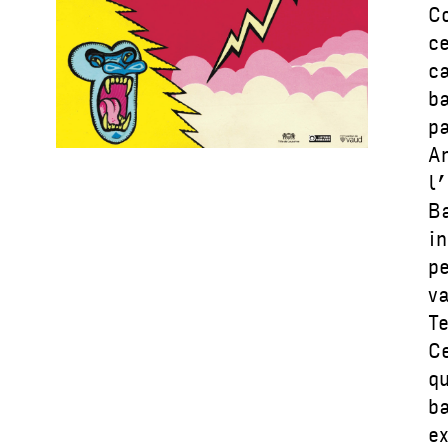
C
c
c
b
p
A
l
B
i
p
v
T
C
q
b
ex