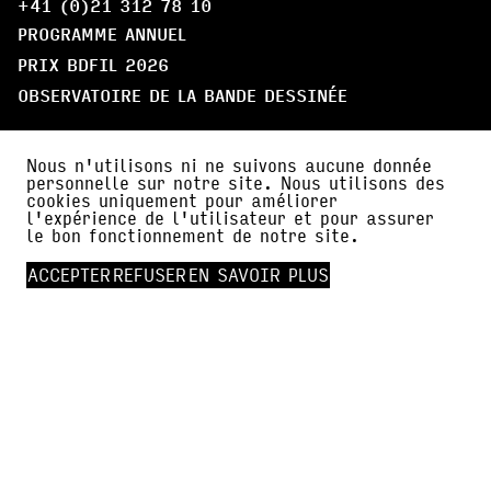
+41 (0)21 312 78 10
PROGRAMME ANNUEL
PRIX BDFIL 2026
OBSERVATOIRE DE LA BANDE DESSINÉE
LE FESTIVAL
Nous n'utilisons ni ne suivons aucune donnée
ARTISTES
personnelle sur notre site. Nous utilisons des
cookies uniquement pour améliorer
LE QUÉBEC, PAYS INVITÉ
l'expérience de l'utilisateur et pour assurer
le bon fonctionnement de notre site.
PARTICIPER
ACCEPTER
REFUSER
EN SAVOIR PLUS
À PROPOS
PARTENAIRES
AMI·E·S DE BDFIL
CERCLE DES MÉCÈNES
INFOS PRATIQUES
ACTUALITÉS