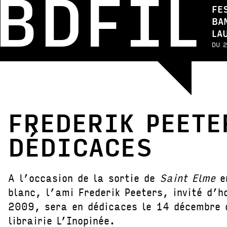
BDFIL
FE
BA
LA
DU 2
FREDERIK PEETE
DÉDICACES
A l’occasion de la sortie de
Saint Elme
en
blanc, l’ami Frederik Peeters, invité d’h
2009, sera en dédicaces le 14 décembre 
librairie L’Inopinée.