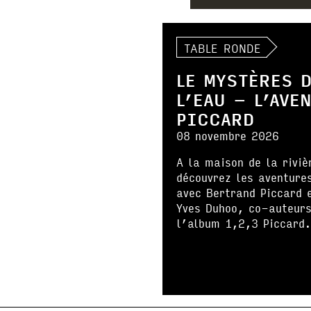
TABLE RONDE
LE MYSTÈRES 
L’EAU – L’AVE
PICCARD
08 novembre 2026
A la maison de la riviè
découvrez les aventure
avec Bertrand Piccard 
Yves Duhoo, co-auteurs
l’album 1,2,3 Piccard