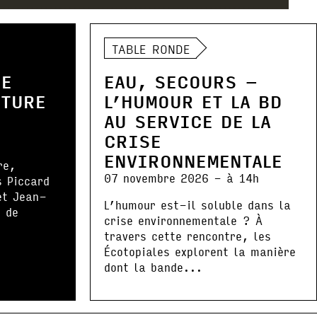
TABLE RONDE
DE
EAU, SECOURS –
NTURE
L’HUMOUR ET LA BD
AU SERVICE DE LA
CRISE
ENVIRONNEMENTALE
re,
07 novembre 2026 - à 14h
s Piccard
et Jean-
L’humour est-il soluble dans la
 de
crise environnementale ? À
.
travers cette rencontre, les
Écotopiales explorent la manière
dont la bande...