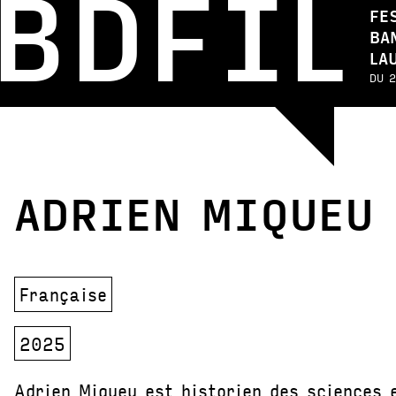
BDFIL
FE
BA
LA
DU 2
ADRIEN MIQUEU
Française
2025
Adrien Miqueu est historien des sciences 