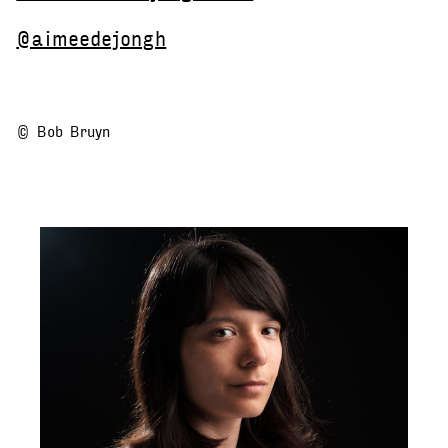
@aimeedejongh
© Bob Bruyn