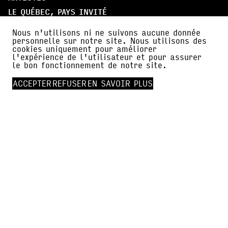
LE QUÉBEC, PAYS INVITÉ
PARTICIPER
Nous n'utilisons ni ne suivons aucune donnée
personnelle sur notre site. Nous utilisons des
cookies uniquement pour améliorer
À PROPOS
l'expérience de l'utilisateur et pour assurer
PARTENAIRES
le bon fonctionnement de notre site.
AMI·E·S DE BDFIL
ACCEPTER
REFUSER
EN SAVOIR PLUS
CERCLE DES MÉCÈNES
INFOS PRATIQUES
ACTUALITÉS
PRESSE
FALC
NEWSLETTER