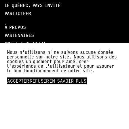
LE QUÉBEC, PAYS INVITÉ
PARTICIPER
À PROPOS
PARTENAIRES
AMI·E·S DE BDFIL
CERCLE DES MÉCÈNES
Nous n'utilisons ni ne suivons aucune donnée
personnelle sur notre site. Nous utilisons des
cookies uniquement pour améliorer
INFOS PRATIQUES
l'expérience de l'utilisateur et pour assurer
le bon fonctionnement de notre site.
ACTUALITÉS
ACCEPTER
REFUSER
EN SAVOIR PLUS
PRESSE
FALC
NEWSLETTER