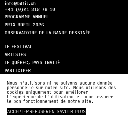
info@bdfil.ch
+41 (0)21 312 78 10
PROGRAMME ANNUEL
PRIX BDFIL 2026
OBSERVATOIRE DE LA BANDE DESSINÉE
LE FESTIVAL
ARTISTES
LE QUÉBEC, PAYS INVITÉ
PARTICIPER
Nous n'utilisons ni ne suivons aucune donnée
À PROPOS
personnelle sur notre site. Nous utilisons des
cookies uniquement pour améliorer
PARTENAIRES
l'expérience de l'utilisateur et pour assurer
AMI·E·S DE BDFIL
le bon fonctionnement de notre site.
CERCLE DES MÉCÈNES
ACCEPTER
REFUSER
EN SAVOIR PLUS
INFOS PRATIQUES