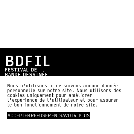
BDFIL
FESTIVAL DE
BANDE DESSINÉE
LAUSANNE
Nous n'utilisons ni ne suivons aucune donnée
personnelle sur notre site. Nous utilisons des
Place de la Cathédrale 12
cookies uniquement pour améliorer
1005 Lausanne (Suisse)
l'expérience de l'utilisateur et pour assurer
le bon fonctionnement de notre site.
info@bdfil.ch
+41 (0)21 312 78 10
ACCEPTER
REFUSER
EN SAVOIR PLUS
PROGRAMME ANNUEL
PRIX BDFIL 2026