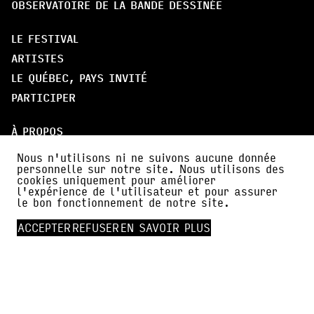
OBSERVATOIRE DE LA BANDE DESSINÉE
LE FESTIVAL
ARTISTES
LE QUÉBEC, PAYS INVITÉ
PARTICIPER
À PROPOS
PARTENAIRES
Nous n'utilisons ni ne suivons aucune donnée
personnelle sur notre site. Nous utilisons des
AMI·E·S DE BDFIL
cookies uniquement pour améliorer
CERCLE DES MÉCÈNES
l'expérience de l'utilisateur et pour assurer
le bon fonctionnement de notre site.
INFOS PRATIQUES
ACCEPTER
REFUSER
EN SAVOIR PLUS
ACTUALITÉS
PRESSE
FALC