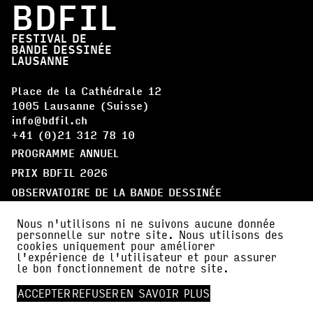
BDFIL
FESTIVAL DE
BANDE DESSINÉE
LAUSANNE
Place de la Cathédrale 12
1005 Lausanne (Suisse)
info@bdfil.ch
+41 (0)21 312 78 10
PROGRAMME ANNUEL
PRIX BDFIL 2026
OBSERVATOIRE DE LA BANDE DESSINÉE
Nous n'utilisons ni ne suivons aucune donnée
LE FESTIVAL
personnelle sur notre site. Nous utilisons des
ARTISTES
cookies uniquement pour améliorer
l'expérience de l'utilisateur et pour assurer
LE QUÉBEC, PAYS INVITÉ
le bon fonctionnement de notre site.
PARTICIPER
ACCEPTER
REFUSER
EN SAVOIR PLUS