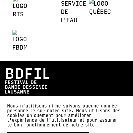
BDFIL
FESTIVAL DE
BANDE DESSINÉE
LAUSANNE
Place de la Cathédrale 12
Nous n'utilisons ni ne suivons aucune donnée
personnelle sur notre site. Nous utilisons des
1005 Lausanne (Suisse)
cookies uniquement pour améliorer
info@bdfil.ch
l'expérience de l'utilisateur et pour assurer
+41 (0)21 312 78 10
le bon fonctionnement de notre site.
PROGRAMME ANNUEL