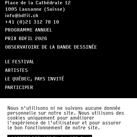
Place de la Cathédrale 12
1005 Lausanne (Suisse)
info@bdfil.ch
+41 (0)21 312 78 10
PROGRAMME ANNUEL
PRIX BDFIL 2026
OBSERVATOIRE DE LA BANDE DESSINÉE
LE FESTIVAL
ARTISTES
LE QUÉBEC, PAYS INVITÉ
PARTICIPER
À PROPOS
Nous n'utilisons ni ne suivons aucune donnée
PARTENAIRES
personnelle sur notre site. Nous utilisons des
cookies uniquement pour améliorer
AMI·E·S DE BDFIL
l'expérience de l'utilisateur et pour assurer
le bon fonctionnement de notre site.
CERCLE DES MÉCÈNES