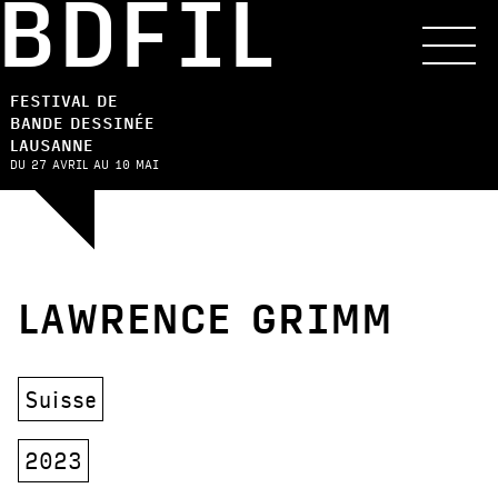
BDFIL
FESTIVAL DE
BANDE DESSINÉE
LAUSANNE
DU 27 AVRIL AU 10 MAI
LAWRENCE GRIMM
Suisse
2023