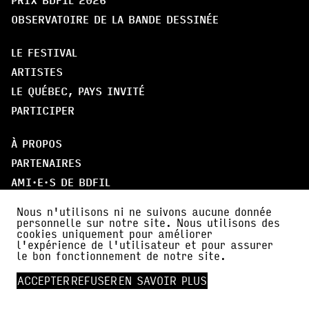
OBSERVATOIRE DE LA BANDE DESSINÉE
LE FESTIVAL
ARTISTES
LE QUÉBEC, PAYS INVITÉ
PARTICIPER
À PROPOS
PARTENAIRES
AMI·E·S DE BDFIL
CERCLE DES MÉCÈNES
Nous n'utilisons ni ne suivons aucune donnée
personnelle sur notre site. Nous utilisons des
cookies uniquement pour améliorer
INFOS PRATIQUES
l'expérience de l'utilisateur et pour assurer
ACTUALITÉS
le bon fonctionnement de notre site.
PRESSE
ACCEPTER
REFUSER
EN SAVOIR PLUS
FALC