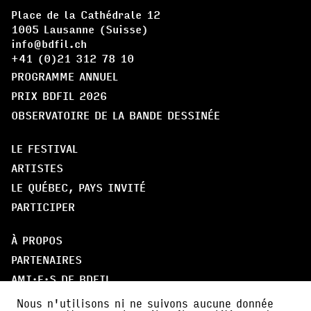
Place de la Cathédrale 12
1005 Lausanne (Suisse)
info@bdfil.ch
+41 (0)21 312 78 10
PROGRAMME ANNUEL
PRIX BDFIL 2026
OBSERVATOIRE DE LA BANDE DESSINÉE
LE FESTIVAL
ARTISTES
LE QUÉBEC, PAYS INVITÉ
PARTICIPER
À PROPOS
PARTENAIRES
AMI·E·S DE BDFIL
CERCLE DES MÉCÈNES
Nous n'utilisons ni ne suivons aucune donnée