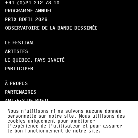
+41 (0)21 312 78 10
PROGRAMME ANNUEL
PRIX BDFIL 2026
OBSERVATOIRE DE LA BANDE DESSINÉE
LE FESTIVAL
ARTISTES
LE QUÉBEC, PAYS INVITÉ
PARTICIPER
À PROPOS
PARTENAIRES
AMI·E·S DE BDFIL
CERCLE DES MÉCÈNES
Nous n'utilisons ni ne suivons aucune donnée
personnelle sur notre site. Nous utilisons des
cookies uniquement pour améliorer
INFOS PRATIQUES
l'expérience de l'utilisateur et pour assurer
le bon fonctionnement de notre site.
ACTUALITÉS