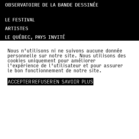
OBSERVATOIRE DE LA BANDE DESSINÉE
LE FESTIVAL
ARTISTES
LE QUÉBEC, PAYS INVITÉ
PARTICIPER
Nous n'utilisons ni ne suivons aucune donnée
personnelle sur notre site. Nous utilisons des
cookies uniquement pour améliorer
À PROPOS
l'expérience de l'utilisateur et pour assurer
PARTENAIRES
le bon fonctionnement de notre site.
AMI·E·S DE BDFIL
ACCEPTER
REFUSER
EN SAVOIR PLUS
CERCLE DES MÉCÈNES
INFOS PRATIQUES
ACTUALITÉS
PRESSE
FALC