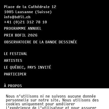
Place de la Cathédrale 12
1005 Lausanne (Suisse)
info@bdfil.ch
+41 (0)21 312 78 10
PROGRAMME ANNUEL
PRIX BDFIL 2026
OBSERVATOIRE DE LA BANDE DESSINÉE
LE FESTIVAL
ARTISTES
LE QUÉBEC, PAYS INVITÉ
PARTICIPER
À PROPOS
PARTENAIRES
Nous n'utilisons ni ne suivons aucune donnée
AMI·E·S DE BDFIL
personnelle sur notre site. Nous utilisons des
cookies uniquement pour améliorer
CERCLE DES MÉCÈNES
l'expérience de l'utilisateur et pour assurer