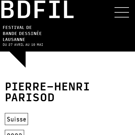
BDFIL
FESTIVAL DE
BANDE DESSINÉE
LAUSANNE
DU 27 AVRIL AU 10 MAI
PIERRE-HENRI
PARISOD
Suisse