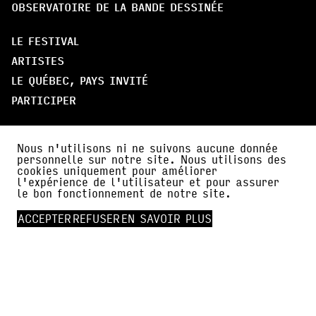
OBSERVATOIRE DE LA BANDE DESSINÉE
LE FESTIVAL
ARTISTES
LE QUÉBEC, PAYS INVITÉ
PARTICIPER
À PROPOS
Nous n'utilisons ni ne suivons aucune donnée
PARTENAIRES
personnelle sur notre site. Nous utilisons des
cookies uniquement pour améliorer
AMI·E·S DE BDFIL
l'expérience de l'utilisateur et pour assurer
le bon fonctionnement de notre site.
CERCLE DES MÉCÈNES
ACCEPTER
REFUSER
EN SAVOIR PLUS
INFOS PRATIQUES
ACTUALITÉS
PRESSE
FALC