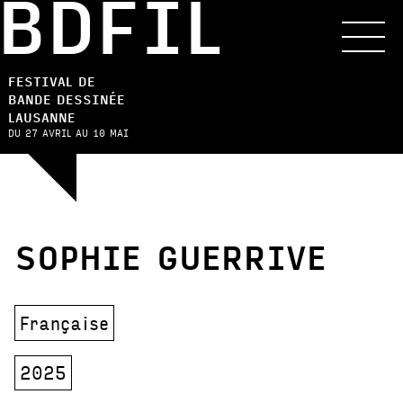
BDFIL
FESTIVAL DE
BANDE DESSINÉE
LAUSANNE
DU 27 AVRIL AU 10 MAI
SOPHIE GUERRIVE
Française
2025