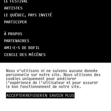
LE FESTIVAL
ARTISTES
LE QUÉBEC, PAYS INVITÉ
PARTICIPER
À PROPOS
PARTENAIRES
AMI·E·S DE BDFIL
CERCLE DES MÉCÈNES
INFOS PRATIQUES
Nous n'utilisons ni ne suivons aucune donnée
ACTUALITÉS
personnelle sur notre site. Nous utilisons des
cookies uniquement pour améliorer
PRESSE
l'expérience de l'utilisateur et pour assurer
le bon fonctionnement de notre site.
FALC
ACCEPTER
REFUSER
EN SAVOIR PLUS