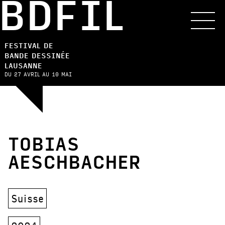
BDFIL
FESTIVAL DE
BANDE DESSINÉE
LAUSANNE
DU 27 AVRIL AU 10 MAI
TOBIAS
AESCHBACHER
Suisse