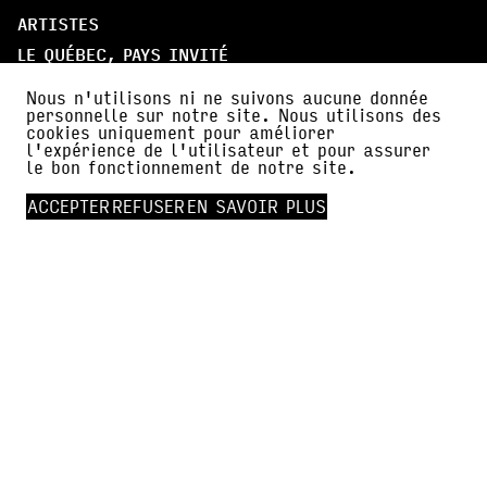
ARTISTES
LE QUÉBEC, PAYS INVITÉ
PARTICIPER
Nous n'utilisons ni ne suivons aucune donnée
personnelle sur notre site. Nous utilisons des
cookies uniquement pour améliorer
À PROPOS
l'expérience de l'utilisateur et pour assurer
le bon fonctionnement de notre site.
PARTENAIRES
AMI·E·S DE BDFIL
ACCEPTER
REFUSER
EN SAVOIR PLUS
CERCLE DES MÉCÈNES
INFOS PRATIQUES
ACTUALITÉS
PRESSE
FALC