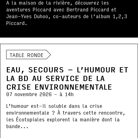
A la maison de la rivière, découvrez les
aventures Piccard avec Bertrand Piccard et
Jean-Yves Duhoo, co-auteurs de l’album 1,2,3
Piccard.
TABLE RONDE
EAU, SECOURS – L’HUMOUR ET
LA BD AU SERVICE DE LA
CRISE ENVIRONNEMENTALE
07 novembre 2026 - à 14h
L’humour est-il soluble dans la crise
environnementale ? À travers cette rencontre,
les Écotopiales explorent la manière dont la
bande...