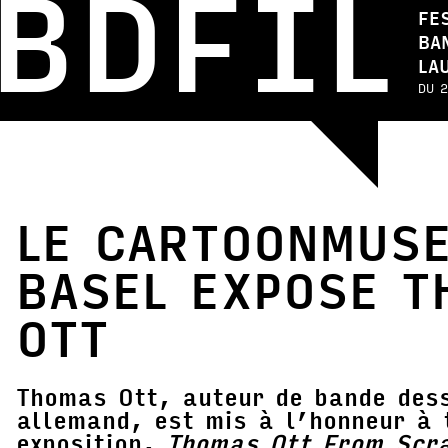
BDFIL
FE
BA
LA
DU 2
LE CARTOONMUS
BASEL EXPOSE T
OTT
Thomas Ott, auteur de bande dess
allemand, est mis à l’honneur à 
exposition,
Thomas Ott From Scr