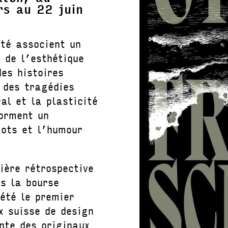
s au 22 juin
té associent un
 de l’esthétique
des histoires
 des tragédies
al et la plasticité
orment un
mots et l’humour
ière rétrospective
is la bourse
 été le premier
x suisse de design
nte des originaux