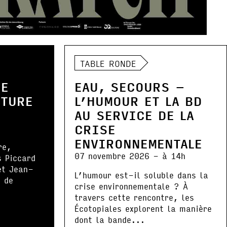
TABLE RONDE
DE
EAU, SECOURS –
NTURE
L’HUMOUR ET LA BD
AU SERVICE DE LA
CRISE
ENVIRONNEMENTALE
re,
07 novembre 2026 - à 14h
s Piccard
et Jean-
L’humour est-il soluble dans la
 de
crise environnementale ? À
.
travers cette rencontre, les
Écotopiales explorent la manière
dont la bande...