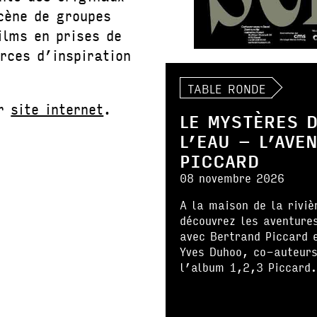
cène de groupes
ilms en prises de
urces d’inspiration
TABLE RONDE
ur
site internet
.
LE MYSTÈRES 
L’EAU – L’AVE
PICCARD
08 novembre 2026
A la maison de la riviè
découvrez les aventure
avec Bertrand Piccard 
Yves Duhoo, co-auteurs
l’album 1,2,3 Piccard