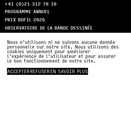
+41 (0)21 312 78 10
PROGRAMME ANNUEL
PRIX BDFIL 2026
OBSERVATOIRE DE LA BANDE DESSINÉE
Nous n'utilisons ni ne suivons aucune donnée
LE FESTIVAL
personnelle sur notre site. Nous utilisons des
ARTISTES
cookies uniquement pour améliorer
l'expérience de l'utilisateur et pour assurer
LE QUÉBEC, PAYS INVITÉ
le bon fonctionnement de notre site.
PARTICIPER
ACCEPTER
REFUSER
EN SAVOIR PLUS
À PROPOS
PARTENAIRES
AMI·E·S DE BDFIL
CERCLE DES MÉCÈNES
INFOS PRATIQUES
ACTUALITÉS