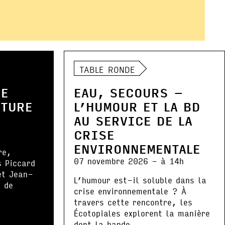
TABLE RONDE
DE
EAU, SECOURS –
NTURE
L’HUMOUR ET LA BD
AU SERVICE DE LA
CRISE
ENVIRONNEMENTALE
re,
07 novembre 2026 - à 14h
s Piccard
et Jean-
L’humour est-il soluble dans la
 de
crise environnementale ? À
.
travers cette rencontre, les
Écotopiales explorent la manière
dont la bande...