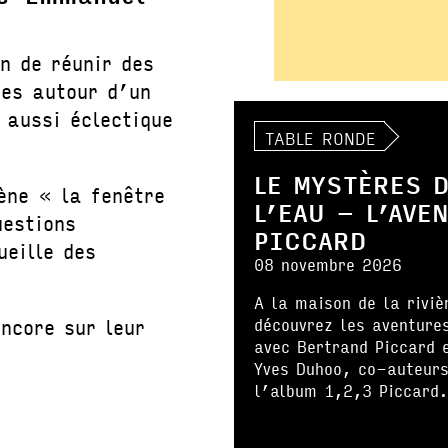
on de réunir des
ces autour d’un
 aussi éclectique
TABLE RONDE
LE MYSTÈRES 
ène « la fenêtre
L’EAU – L’AVE
uestions
PICCARD
ueille des
08 novembre 2026
A la maison de la riviè
ncore sur leur
découvrez les aventure
avec Bertrand Piccard 
Yves Duhoo, co-auteurs
l’album 1,2,3 Piccard