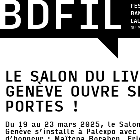
BDFIL
FE
BA
LA
DU 2
LE SALON DU LI
GENÈVE OUVRE S
PORTES !
Du 19 au 23 mars 2025, le Salon
Genève s’installe à Palexpo avec 
d’honneur : Maïtena Boraben, Er