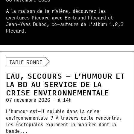
A la maison de la rivière, découvrez les
aventures Piccard avec Bertrand Piccard et
Jean-Yves Duhoo, co-auteurs de l’album 1,2,3
Piccard.
TABLE RONDE
EAU, SECOURS – L’HUMOUR ET
LA BD AU SERVICE DE LA
CRISE ENVIRONNEMENTALE
07 novembre 2026 - à 14h
L’humour est-il soluble dans la crise
environnementale ? À travers cette rencontre,
les Écotopiales explorent la manière dont la
bande...