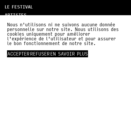
LE FESTIVAL
ARTISTES
LE QUÉBEC, PAYS INVITÉ
Nous n'utilisons ni ne suivons aucune donnée
personnelle sur notre site. Nous utilisons des
PARTICIPER
cookies uniquement pour améliorer
l'expérience de l'utilisateur et pour assurer
le bon fonctionnement de notre site.
À PROPOS
PARTENAIRES
ACCEPTER
REFUSER
EN SAVOIR PLUS
AMI·E·S DE BDFIL
CERCLE DES MÉCÈNES
INFOS PRATIQUES
ACTUALITÉS
PRESSE
FALC