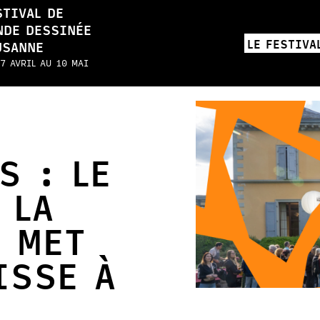
STIVAL DE
NDE DESSINÉE
LE FESTIVA
USANNE
7 AVRIL AU 10 MAI
S : LE
 LA
 MET
ISSE À