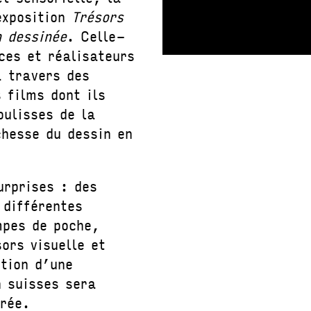
exposition
Trésors
 dessinée
. Celle-
ces et réalisateurs
 travers des
 films dont ils
oulisses de la
chesse du dessin en
urprises : des
 différentes
mpes de poche,
ors visuelle et
ction d’une
 suisses sera
irée.