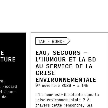
TABLE RONDE
DE
EAU, SECOURS –
NTURE
L’HUMOUR ET LA BD
AU SERVICE DE LA
CRISE
ENVIRONNEMENTALE
re,
07 novembre 2026 - à 14h
s Piccard
et Jean-
L’humour est-il soluble dans la
 de
crise environnementale ? À
.
travers cette rencontre, les