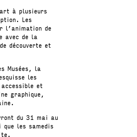
art à plusieurs
iption. Les
r l’animation de
e avec de la
de découverte et
es Musées, la
esquisse les
 accessible et
ine graphique,
aine.
ivront du 31 mai au
i que les samedis
ite.