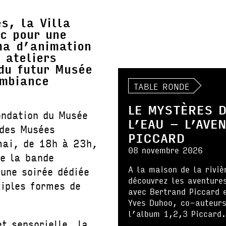
s, la Villa
ic pour une
ma d’animation
 ateliers
 du futur Musée
ambiance
TABLE RONDE
LE MYSTÈRES 
ondation du Musée
L’EAU – L’AVE
 des Musées
PICCARD
mai, de 18h à 23h,
08 novembre 2026
de la bande
A la maison de la riviè
 une soirée dédiée
découvrez les aventure
tiples formes de
avec Bertrand Piccard 
Yves Duhoo, co-auteurs
l’album 1,2,3 Piccard
t sensorielle, la