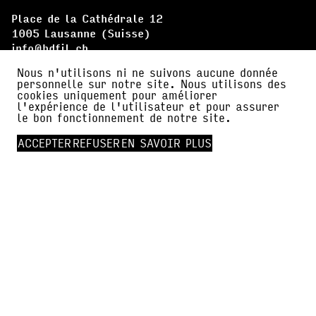
Place de la Cathédrale 12
1005 Lausanne (Suisse)
info@bdfil.ch
+41 (0)21 312 78 10
Nous n'utilisons ni ne suivons aucune donnée
PROGRAMME ANNUEL
personnelle sur notre site. Nous utilisons des
cookies uniquement pour améliorer
PRIX BDFIL 2026
l'expérience de l'utilisateur et pour assurer
le bon fonctionnement de notre site.
OBSERVATOIRE DE LA BANDE DESSINÉE
ACCEPTER
REFUSER
EN SAVOIR PLUS
LE FESTIVAL
ARTISTES
LE QUÉBEC, PAYS INVITÉ
PARTICIPER
À PROPOS
PARTENAIRES
AMI·E·S DE BDFIL
CERCLE DES MÉCÈNES