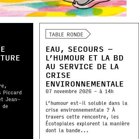
TABLE RONDE
DE
EAU, SECOURS –
NTURE
L’HUMOUR ET LA BD
AU SERVICE DE LA
CRISE
ENVIRONNEMENTALE
re,
07 novembre 2026 - à 14h
s Piccard
et Jean-
L’humour est-il soluble dans la
 de
crise environnementale ? À
.
travers cette rencontre, les
Écotopiales explorent la manière
dont la bande...