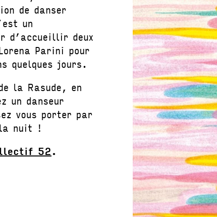
sion de danser
’est un
r d’accueillir deux
Lorena Parini pour
ns quelques jours.
 de la Rasude, en
ez un danseur
ez vous porter par
la nuit !
llectif 52
.