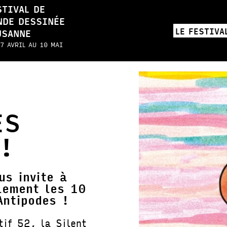
STIVAL DE
NDE DESSINÉE
LE FESTIVA
USANNE
7 AVRIL AU 10 MAI
ES
!
s invite à
lement les 10
Antipodes !
tif 52, la Silent