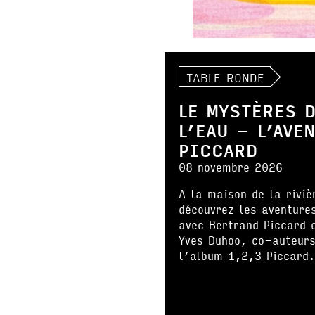
TABLE RONDE
LE MYSTÈRES 
L’EAU – L’AVE
PICCARD
08 novembre 2026
A la maison de la riviè
découvrez les aventure
avec Bertrand Piccard 
Yves Duhoo, co-auteurs
l’album 1,2,3 Piccard