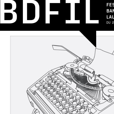
BDFIL
FE
BA
LA
DU 2