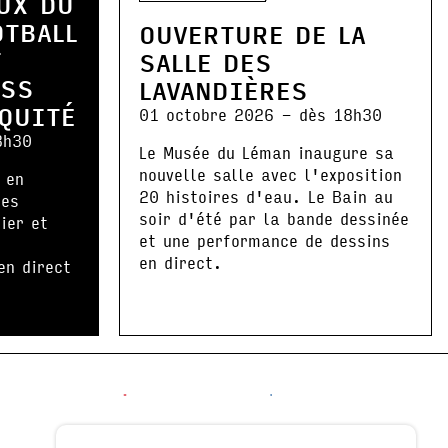
UX DU
OTBALL
OUVERTURE DE LA
T
SALLE DES
ESS
LAVANDIÈRES
IQUITÉ
01 octobre 2026 - dès 18h30
8h30
Le Musée du Léman inaugure sa
nouvelle salle avec l'exposition
 en
20 histoires d'eau. Le Bain au
les
soir d'été par la bande dessinée
ier et
et une performance de dessins
en direct.
en direct