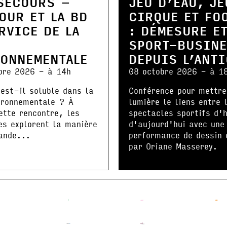
SECOURS –
JEU D’EAU, JE
OUR ET LA BD
CIRQUE ET FO
RVICE DE LA
: DÉMESURE E
E
SPORT-BUSIN
RONNEMENTALE
DEPUIS L’ANT
bre 2026 - à 14h
08 octobre 2026 - à 1
est-il soluble dans la
Conférence pour mettre
ironnementale ? À
lumière le liens entre 
ette rencontre, les
spectacles sportifs d'h
es explorent la manière
d'aujourd'hui avec une
ande...
performance de dessin 
par Oriane Masserey.