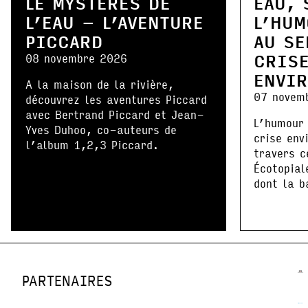
LE MYSTÈRES DE
EAU, 
L’EAU – L’AVENTURE
L’HUM
PICCARD
AU SE
CRIS
08 novembre 2026
ENVI
A la maison de la rivière,
07 novem
découvrez les aventures Piccard
avec Bertrand Piccard et Jean-
L’humour 
Yves Duhoo, co-auteurs de
crise env
l’album 1,2,3 Piccard.
travers c
Écotopial
dont la b
PARTENAIRES