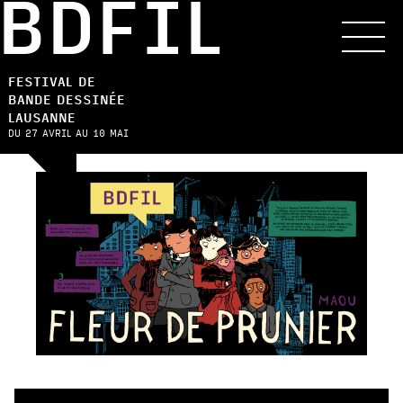
BDFIL
FESTIVAL DE
BANDE DESSINÉE
LAUSANNE
DU 27 AVRIL AU 10 MAI