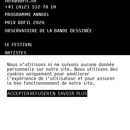
info@bdfil.ch
+41 (0)21 312 78 10
PROGRAMME ANNUEL
PRIX BDFIL 2026
OBSERVATOIRE DE LA BANDE DESSINÉE
LE FESTIVAL
ARTISTES
LE QUÉBEC, PAYS INVITÉ
Nous n'utilisons ni ne suivons aucune donnée
PARTICIPER
personnelle sur notre site. Nous utilisons des
cookies uniquement pour améliorer
l'expérience de l'utilisateur et pour assurer
À PROPOS
le bon fonctionnement de notre site.
PARTENAIRES
ACCEPTER
REFUSER
EN SAVOIR PLUS
AMI·E·S DE BDFIL
CERCLE DES MÉCÈNES
INFOS PRATIQUES
ACTUALITÉS