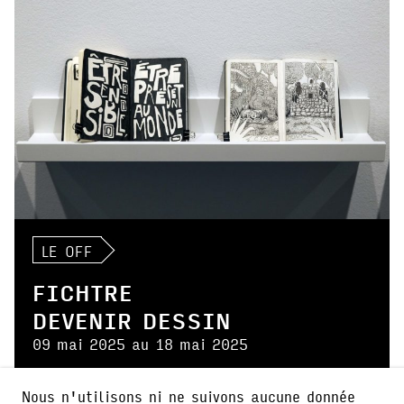
LE OFF
FICHTRE
DEVENIR DESSIN
09 mai 2025 au 18 mai 2025
Fichtre présente une installation autour de
Nous n'utilisons ni ne suivons aucune donnée
son livre "Devenir Dessin". A découvrir à la